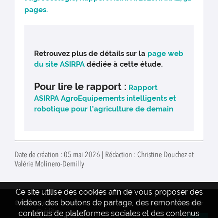
pages.
Retrouvez plus de détails sur la
page web
du site ASIRPA
dédiée à cette étude.
Pour lire le rapport :
Rapport
ASIRPA AgroEquipements intelligents et
robotique pour l’agriculture de demain
Date de création : 05 mai 2026 | Rédaction : Christine Douchez et
Valérie Molinero-Demilly
Ce site utilise des cookies afin de vous proposer des
vidéos, des boutons de partage, des remontées de
© INRAE 2022
Contact
www.inrae.fr
Crédits
contenus de plateformes sociales et des contenus