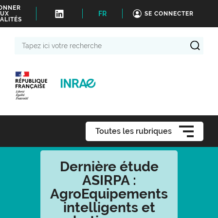
BONNER
FR
UX
SE CONNECTER
ALITÉS
Tapez
ici
votre
recherche
Toutes les rubriques
Dernière étude
ASIRPA :
AgroEquipements
intelligents et