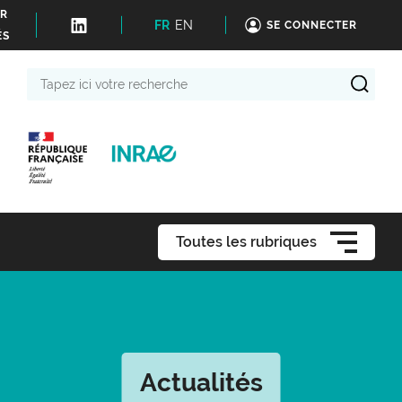
ER
FR
EN
SE CONNECTER
ÉS
Tapez
ici
votre
recherche
Toutes les rubriques
Actualités