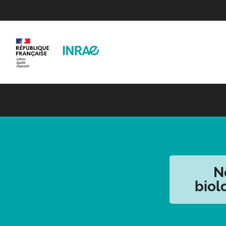
N
biol