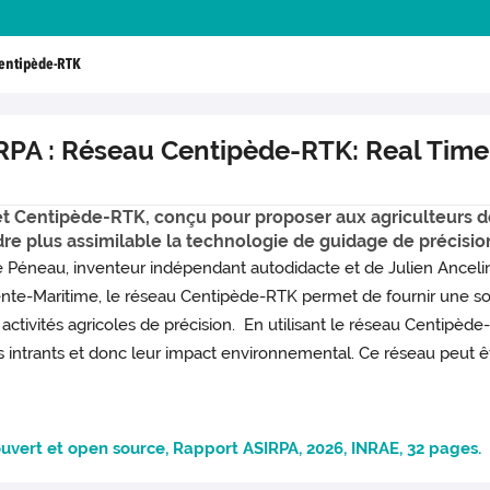
Centipède-RTK
RPA : Réseau Centipède-RTK: Real Time K
et Centipède-RTK, conçu pour proposer aux agriculteurs des
rendre plus assimilable la technologie de guidage de précisio
e Péneau, inventeur indépendant autodidacte et de Julien Ancel
e-Maritime, le réseau Centipède-RTK permet de fournir une solu
activités agricoles de précision. En utilisant le réseau Centipède-
 intrants et donc leur impact environnemental. Ce réseau peut êt
ouvert et open source, Rapport ASIRPA, 2026, INRAE, 32 pages.