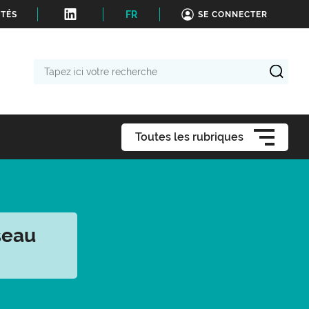
FR
ITÉS
SE CONNECTER
Tapez
ici
votre
recherche
Toutes les rubriques
seau